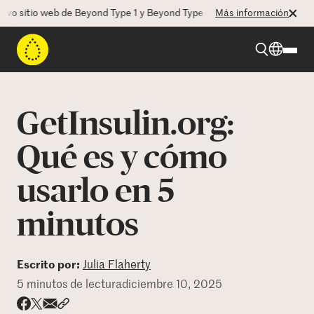
sitio web de Beyond Type 1 y Beyond Type 2! La CEO Deborah Dugan no
Más información
Beyond Type 1
GetInsulin.org:
Beyond Type 2
Qué es y cómo
usarlo en 5
Recursos
minutos
Programas
Escrito por:
Julia Flaherty
Quienes somos
5 minutos de lectura
diciembre 10, 2025