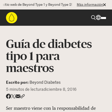
io web de Beyond Type 1 y Beyond Type 2! La CEO Deborah Dugan nos h
Más información
Beyond Type 1
Guía de diabetes
Beyond Type 2
tipo 1 para
maestros
Recursos
Programas
Escrito por:
Beyond Diabetes
5 minutos de lectura
diciembre 8, 2016
Quienes somos
Share via email
Compartir con hyperlink
Compartir en X
Compartir en Facebook
Ser maestro viene con la responsabilidad de