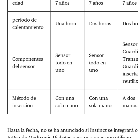
edad
7 años
7 años
7 años
período de
Una hora
Dos horas
Dos ho
calentamiento
Sensor
Guardi
Sensor
Sensor
Componentes
Transm
todo en
todo en
del sensor
Guardi
uno
uno
insert
reutili
Método de
Con una
Con una
A dos
inserción
sola mano
sola mano
manos
Hasta la fecha, no se ha anunciado si Instinct se integrará 
InPen de Medtronic Diabetes para personas que utilizan