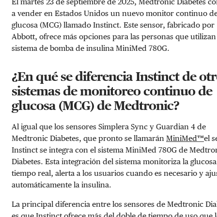
El martes 23 de septiembre de 2025, Medtronic Diabetes 
a vender en Estados Unidos un nuevo monitor continuo d
glucosa (MCG) llamado Instinct. Este sensor, fabricado por
Abbott, ofrece más opciones para las personas que utilizan 
sistema de bomba de insulina MiniMed 780G.
¿En qué se diferencia Instinct de ot
sistemas de monitoreo continuo de
glucosa (MCG) de Medtronic?
Al igual que los sensores Simplera Sync y Guardian 4 de
Medtronic Diabetes, que pronto se llamarán
MiniMed™
el 
Instinct se integra con el sistema MiniMed 780G de Medtro
Diabetes. Esta integración del sistema monitoriza la glucosa
tiempo real, alerta a los usuarios cuando es necesario y aju
automáticamente la insulina.
La principal diferencia entre los sensores de Medtronic Di
es que Instinct ofrece más del doble de tiempo de uso que 