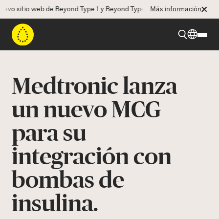
 sitio web de Beyond Type 1 y Beyond Type 2! La CEO Deborah Dugan n
Más información
Beyond Type 1
Medtronic lanza
Beyond Type 2
un nuevo MCG
para su
Recursos
integración con
Programas
bombas de
Quienes somos
insulina.