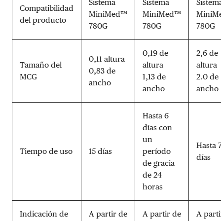
Sistema
Sistema
Sistem
Compatibilidad
MiniMed™
MiniMed™
MiniM
del producto
780G
780G
780G
0,19 de
2,6 de
0,11 altura
Tamaño del
altura
altura
0,83 de
MCG
1,13 de
2.0 de
ancho
ancho
ancho
Hasta 6
días con
un
Hasta 
Tiempo de uso
15 días
período
días
de gracia
de 24
horas
Indicación de
A partir de
A partir de
A parti