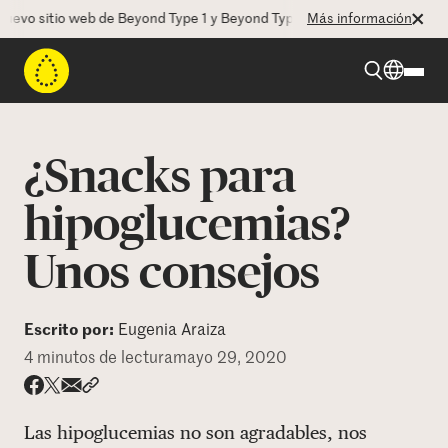
o sitio web de Beyond Type 1 y Beyond Type 2! La CEO Deborah Dugan 
Más información
Beyond Type 1
¿Snacks para
Beyond Type 2
hipoglucemias?
Unos consejos
Recursos
Programas
Escrito por:
Eugenia Araiza
4 minutos de lectura
mayo 29, 2020
Quienes somos
Share via email
Compartir con hyperlink
Compartir en X
Compartir en Facebook
Las hipoglucemias no son agradables, nos