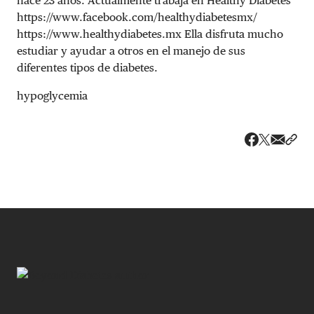
hace 23 años. Actualmente trabaja en Healthy Diabetes
https://www.facebook.com/healthydiabetesmx/
https://www.healthydiabetes.mx Ella disfruta mucho
estudiar y ayudar a otros en el manejo de sus
diferentes tipos de diabetes.
hypoglycemia
Share v
Comp
Compartir
Compartir e