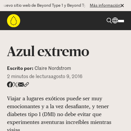
evo sitio web de Beyond Type 1 y Beyond Type 2! La CEO Deborah Duga
Más información
Beyond Type 1
Azul extremo
Beyond Type 2
Escrito por:
Claire Nordstrom
2 minutos de lectura
agosto 9, 2016
Recursos
Share via email
Compartir con hyperlink
Compartir en X
Compartir en Facebook
Programas
Viajar a lugares exóticos puede ser muy
emocionantes y a la vez desafiante, y tener
diabetes tipo 1 (DM1) no debe evitar que
Quienes somos
experimentes aventuras increíbles mientras
viajas.