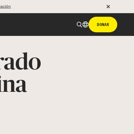
mación
DONAR
arado
ina
 email
tir con hyperlink
n X
Facebook