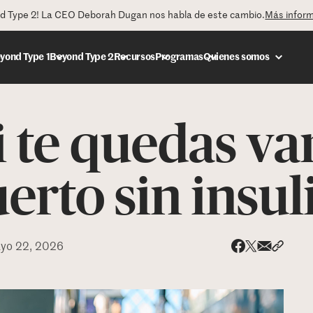
nd Type 2! La CEO Deborah Dugan nos habla de este cambio.
Más infor
yond Type 1
Beyond Type 2
Recursos
Programas
Quienes somos
i te quedas v
DONAR
erto sin insul
yo 22, 2026
Share via
Compar
Compartir e
Compartir en 