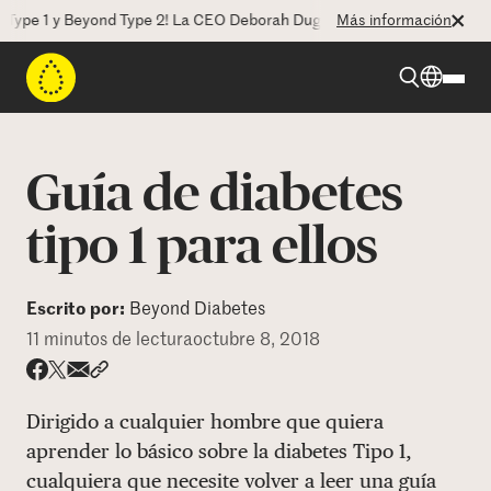
 1 y Beyond Type 2! La CEO Deborah Dugan nos habla de este cambio.
Más información
Beyond Type 1
Guía de diabetes
Beyond Type 2
tipo 1 para ellos
Recursos
Escrito por:
Beyond Diabetes
11 minutos de lectura
octubre 8, 2018
Programas
Share via email
Compartir con hyperlink
Compartir en X
Compartir en Facebook
Dirigido a cualquier hombre que quiera
Quienes somos
aprender lo básico sobre la diabetes Tipo 1,
cualquiera que necesite volver a leer una guía