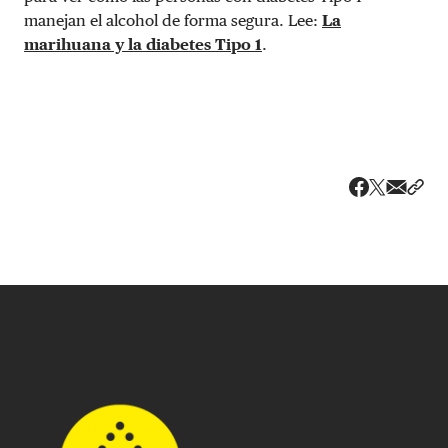
manejan el alcohol de forma segura. Lee:
La
marihuana y la diabetes Tipo 1
.
Share v
Comp
Compartir
Compartir e