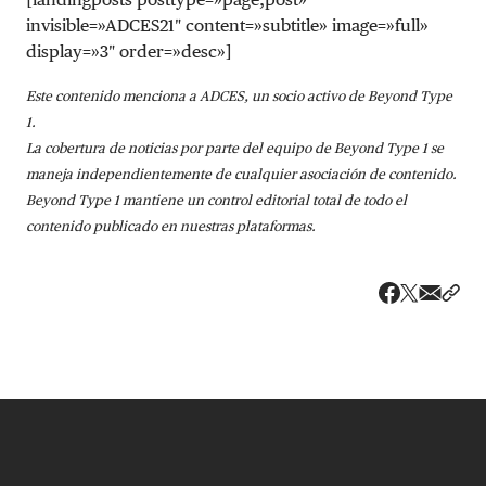
invisible=»ADCES21″ content=»subtitle» image=»full»
display=»3″ order=»desc»]
Este contenido menciona a ADCES, un socio activo de Beyond Type
1.
La cobertura de noticias por parte del equipo de Beyond Type 1 se
maneja independientemente de cualquier asociación de contenido.
Beyond Type 1 mantiene un control editorial total de todo el
contenido publicado en nuestras plataformas.
Share v
Comp
Compartir
Compartir e