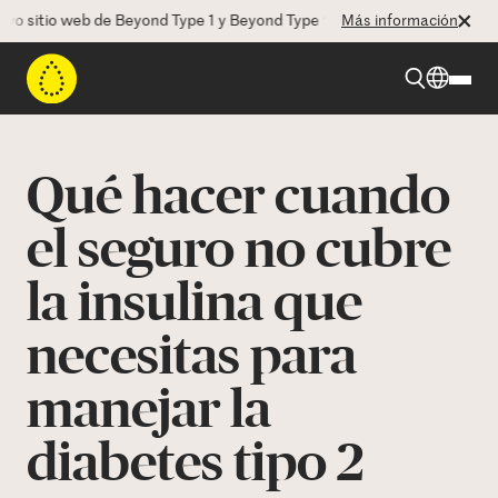
itio web de Beyond Type 1 y Beyond Type 2! La CEO Deborah Dugan nos
Más información
Beyond Type 1
Qué hacer cuando
Beyond Type 2
el seguro no cubre
la insulina que
Recursos
necesitas para
Programas
manejar la
Quienes somos
diabetes tipo 2