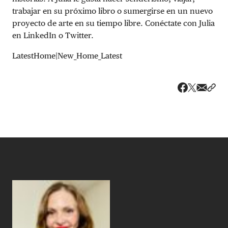
trabajar en su próximo libro o sumergirse en un nuevo
proyecto de arte en su tiempo libre. Conéctate con Julia
en LinkedIn o Twitter.
LatestHome|New_Home_Latest
Share v
Comp
Compartir
Compartir e