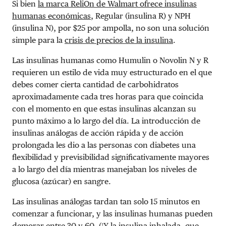
Si bien
la marca ReliOn de Walmart ofrece insulinas
humanas económicas
, Regular (insulina R) y NPH
(insulina N), por $25 por ampolla, no son una solución
simple para la
crisis de precios de la insulina
.
Las insulinas humanas como Humulin o Novolin N y R
requieren un estilo de vida muy estructurado en el que
debes comer cierta cantidad de carbohidratos
aproximadamente cada tres horas para que coincida
con el momento en que estas insulinas alcanzan su
punto máximo a lo largo del día. La introducción de
insulinas análogas de acción rápida y de acción
prolongada les dio a las personas con diabetes una
flexibilidad y previsibilidad significativamente mayores
a lo largo del día mientras manejaban los niveles de
glucosa (azúcar) en sangre.
Las insulinas análogas tardan tan solo 15 minutos en
comenzar a funcionar, y las insulinas humanas pueden
demorar entre 30 y 60. (¡Y
la insulina inhalada
, que