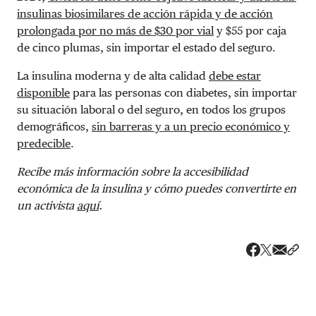
insulinas biosimilares de acción rápida y de acción
prolongada por no más de $30 por vial
y $55 por caja
de cinco plumas, sin importar el estado del seguro.
La insulina moderna y de alta calidad
debe estar
disponible
para las personas con diabetes, sin importar
su situación laboral o del seguro, en todos los grupos
demográficos,
sin barreras y a un precio económico y
predecible
.
Recibe más información sobre la accesibilidad
económica de la insulina y cómo puedes convertirte en
un activista
aquí
.
Share v
Comp
Compartir
Compartir e