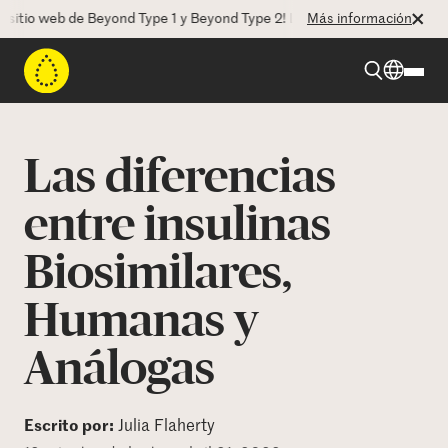
o web de Beyond Type 1 y Beyond Type 2! La CEO Deborah Dugan nos ha
Más información
Beyond Type 1
Las diferencias
Beyond Type 2
entre insulinas
Biosimilares,
Recursos
Humanas y
Programas
Análogas
Quienes somos
Escrito por:
Julia Flaherty