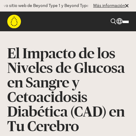
sitio web de Beyond Type 1 y Beyond Type 2! La CEO Deborah Dugan no
Más información
Beyond Type 1
El Impacto de los
Beyond Type 2
Niveles de Glucosa
en Sangre y
Recursos
Cetoacidosis
Programas
Diabética (CAD) en
Quienes somos
Tu Cerebro