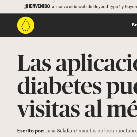
¡BIENVENIDO
al nuevo sitio web de Beyond Type 1 y Beyo
Be
Las aplicac
diabetes pu
visitas al m
Escrito por:
Julia Sclafani
7 minutos de lectura
octubre