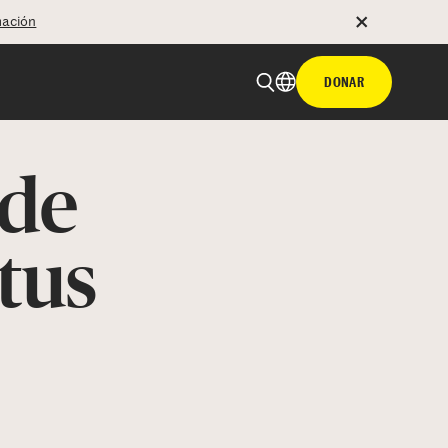
mación
DONAR
 de
tus
 email
tir con hyperlink
n X
Facebook