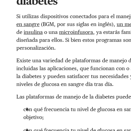
diabetes
Si utilizas dispositivos conectados para el man
en sangre
(BGM, por sus siglas en inglés),
un me
de
insulina
o una
microinfusora
, ya estarás fa
diseñada para ellos. Si bien estos programas so
personalización.
Existe una variedad de plataformas de manejo de
incluidas las aplicaciones, que funcionan con o
la diabetes y pueden satisfacer tus necesidades 
niveles de glucosa en sangre día tras día.
Las plataformas de manejo de la diabetes pued
con qué frecuencia tu nivel de glucosa en sa
objetivo;
con qué frecuencia tu nivel de glucosa en san