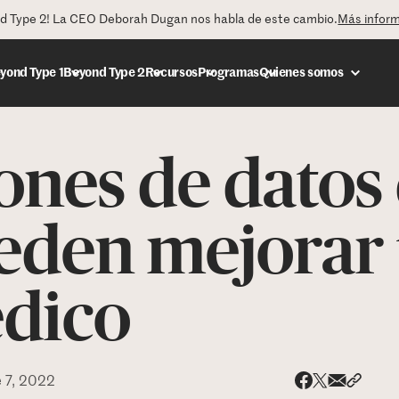
nd Type 2! La CEO Deborah Dugan nos habla de este cambio.
Más infor
yond Type 1
Beyond Type 2
Recursos
Programas
Quienes somos
iones de datos
DONAR
eden mejorar 
édico
 7, 2022
Share via
Compar
Compartir e
Compartir en 