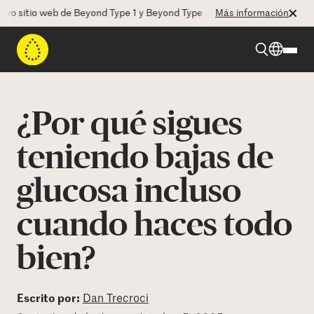
itio web de Beyond Type 1 y Beyond Type 2! La CEO Deborah Dugan nos
Más información
Beyond Type 1
¿Por qué sigues
Beyond Type 2
teniendo bajas de
glucosa incluso
Recursos
cuando haces todo
Programas
bien?
Quienes somos
Escrito por:
Dan Trecroci