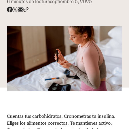
6 minutos de lectura
septiembre 5, 2025
DONAR
Share via email
Compartir con hyperlink
Compartir en X
Compartir en Facebook
Cuentas tus carbohidratos. Cronometras tu
insulina
.
Eliges los alimentos
correctos
. Te mantienes
activo
.